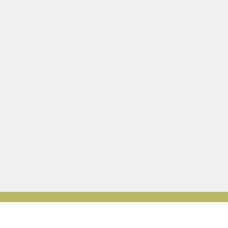
地址：廣州市天河區東圃二馬路61號大院內B座二樓201房自編Y651