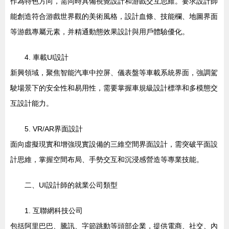
作為特色方向，需同時具備視覺設計和游戲交互思維。要求設計師
能創造符合游戲世界觀的美術風格，設計血條、技能欄、地圖界面
等游戲專屬元素，并精通動態效果設計與用戶體驗優化。
4. 車載UI設計
新興領域，聚焦智能汽車中控屏、儀表盤等車載系統界面，強調駕
駛場景下的安全性和易用性，需要掌握車規級設計標準和多模態交
互設計能力。
5. VR/AR界面設計
面向虛擬現實和增強現實設備的三維空間界面設計，需突破平面設
計思維，掌握空間布局、手勢交互和沉浸感營造等專業技能。
二、UI設計師的就業公司類型
1. 互聯網科技公司
包括阿里巴巴、騰訊、字節跳動等頭部企業，提供電商、社交、內